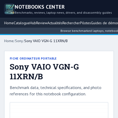
NOTEBOOKS CENTER
Benchmarks, reviews, laptop news, drivers, and disassembly guides
Home
Catalogue
Hub
Review
Actualités
Rechercher
Pilotes
Guides de démo
Browse benchmarked laptops, notebook int
Home
/
Sony
/
Sony VAIO VGN-G 11XRN/B
FICHE ORDINATEUR PORTABLE
Sony VAIO VGN-G
11XRN/B
Benchmark data, technical specifications, and photo
references for this notebook configuration.