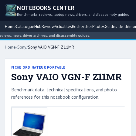
NOTEBOOKS CENTER
Benchmarks, reviews, laptop news, drivers, and disassembly guides
Home
Catalogue
Hub
Review
Actualités
Rechercher
Pilotes
Guides de démo
ews, news, driver archives, and disassembly guides.
Home
/
Sony
/
Sony VAIO VGN-F Z11MR
FICHE ORDINATEUR PORTABLE
Sony VAIO VGN-F Z11MR
Benchmark data, technical specifications, and photo
references for this notebook configuration.