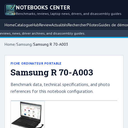
NOTEBOOKS CENTER
Benchmarks, reviews, laptop news, drivers, and disassembly guides
Home
Catalogue
Hub
Review
Actualités
Rechercher
Pilotes
Guides de démo
ews, news, driver archives, and disassembly guides.
Home
/
Samsung
/
Samsung R 70-A003
FICHE ORDINATEUR PORTABLE
Samsung R 70-A003
Benchmark data, technical specifications, and photo
references for this notebook configuration.