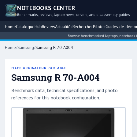
NOTEBOOKS CENTER
Benchmarks, reviews, laptop news, drivers, and disassembly guides
Home
Catalogue
Hub
Review
Actualités
Rechercher
Pilotes
Guides de démo
Browse benchmarked laptops, notebook intel
Home
/
Samsung
/
Samsung R 70-A004
FICHE ORDINATEUR PORTABLE
Samsung R 70-A004
Benchmark data, technical specifications, and photo
references for this notebook configuration.