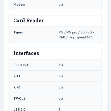
Modem
oui
Card Reader
Types
MS / MS pro / SD / xD /
MMC / High speed MMC
Interfaces
IEEE1394
oui
RJ11
oui
RJ45
oui
TV-Out
oui
USB 2.0
3