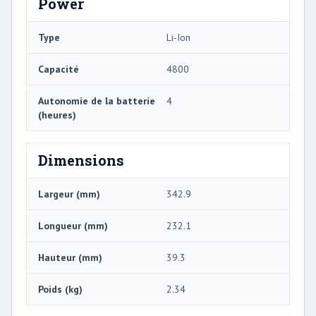
Power
Type
Li-Ion
Capacité
4800
Autonomie de la batterie
4
(heures)
Dimensions
Largeur (mm)
342.9
Longueur (mm)
232.1
Hauteur (mm)
39.3
Poids (kg)
2.34