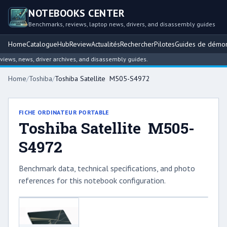
NOTEBOOKS CENTER
Benchmarks, reviews, laptop news, drivers, and disassembly guides
Home
Catalogue
Hub
Review
Actualités
Rechercher
Pilotes
Guides de démo
ws, news, driver archives, and disassembly guides.
Home
/
Toshiba
/
Toshiba Satellite M505-S4972
FICHE ORDINATEUR PORTABLE
Toshiba Satellite M505-
S4972
Benchmark data, technical specifications, and photo
references for this notebook configuration.