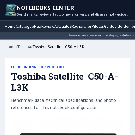
NOTEBOOKS CENTER
Benchmarks, reviews, laptop news, drivers, and disassembly guides
Home
Catalogue
Hub
Review
Actualités
Rechercher
Pilotes
Guides de démo
Browse benchmarked laptops, notebook inte
Home
/
Toshiba
/
Toshiba Satellite C50-A-L3K
FICHE ORDINATEUR PORTABLE
Toshiba Satellite C50-A-
L3K
Benchmark data, technical specifications, and photo
references for this notebook configuration.