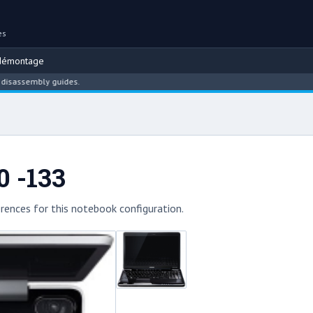
es
démontage
sembly guides.
0 -133
rences for this notebook configuration.