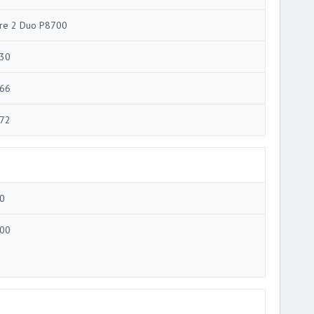
re 2 Duo P8700
30
66
72
0
00