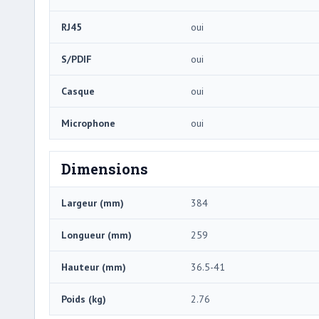
RJ45
oui
S/PDIF
oui
Casque
oui
Microphone
oui
Dimensions
Largeur (mm)
384
Longueur (mm)
259
Hauteur (mm)
36.5-41
Poids (kg)
2.76