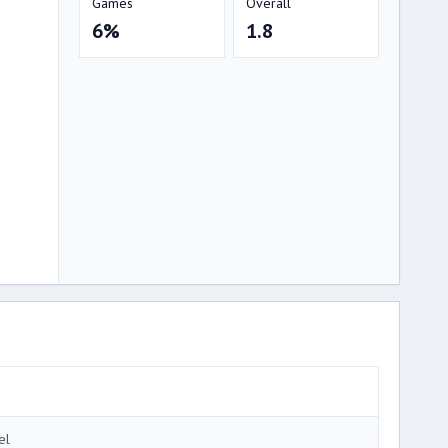
Games
Overall
6%
1.8
el