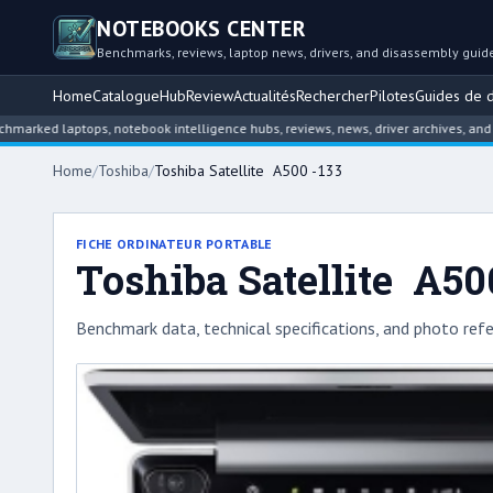
NOTEBOOKS CENTER
Benchmarks, reviews, laptop news, drivers, and disassembly guid
Home
Catalogue
Hub
Review
Actualités
Rechercher
Pilotes
Guides de 
 laptops, notebook intelligence hubs, reviews, news, driver archives, and disas
Home
/
Toshiba
/
Toshiba Satellite A500 -133
FICHE ORDINATEUR PORTABLE
Toshiba Satellite A50
Benchmark data, technical specifications, and photo refe