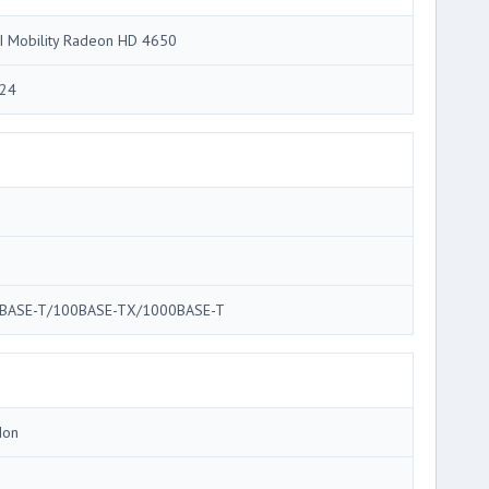
I Mobility Radeon HD 4650
24
i
i
BASE-T/100BASE-TX/1000BASE-T
Ion
3