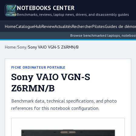
NOTEBOOKS CENTER
Benchmarks, reviews, laptop news, drivers, and disassembly guides
Home
Catalogue
Hub
Review
Actualités
Rechercher
Pilotes
Guides de démo
Browse benchmarked laptops, notebook int
Home
/
Sony
/
Sony VAIO VGN-S Z6RMN/B
FICHE ORDINATEUR PORTABLE
Sony VAIO VGN-S
Z6RMN/B
Benchmark data, technical specifications, and photo
references for this notebook configuration.