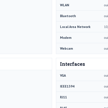
WLAN
ou
Bluetooth
ou
Local Area Network
10
Modem
ou
Webcam
ou
Interfaces
VGA
ou
IEEE1394
ou
RJ11
ou
RJ45
ou