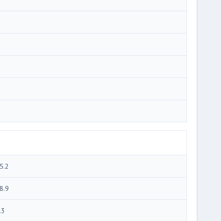
i
i
i
i
5.2
8.9
.3