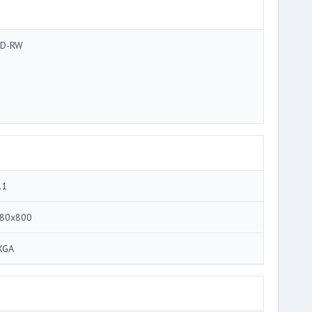
D-RW
.1
80x800
XGA