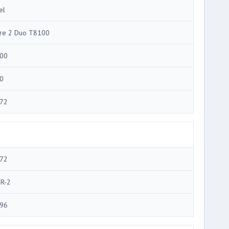
el
re 2 Duo T8100
00
0
72
72
R-2
96