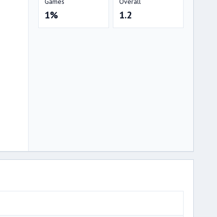
Games
Overall
1%
1.2