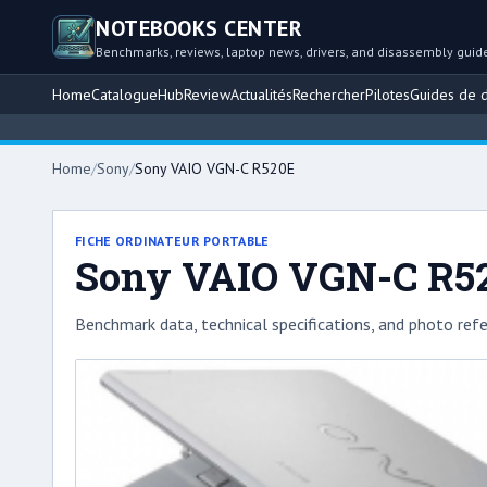
NOTEBOOKS CENTER
Benchmarks, reviews, laptop news, drivers, and disassembly guid
Home
Catalogue
Hub
Review
Actualités
Rechercher
Pilotes
Guides de 
Home
/
Sony
/
Sony VAIO VGN-C R520E
FICHE ORDINATEUR PORTABLE
Sony VAIO VGN-C R5
Benchmark data, technical specifications, and photo refe