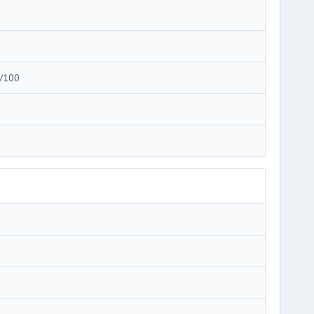
i
i
/100
i
i
i
i
i
i