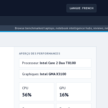
LANGUE: FRENCH
Browse benchmarked laptops, notebook intelligence hubs, reviews, news, drive
APERÇU DES PERFORMANCES
Processeur:
Intel Core 2 Duo T8100
Graphiques:
Intel GMA X3100
CPU
GPU
56%
16%