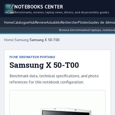
NOTEBOOKS CENTER
Benchmarks, reviews, laptop news, drivers, and disassembly guides
Home
Catalogue
Hub
Review
Actualités
Rechercher
Pilotes
Guides de démo
Browse benchmarked laptops, notebook int
Home
/
Samsung
/
Samsung X 50-T00
FICHE ORDINATEUR PORTABLE
Samsung X 50-T00
Benchmark data, technical specifications, and photo
references for this notebook configuration.