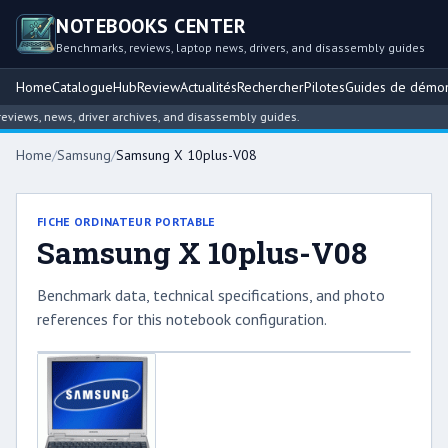
NOTEBOOKS CENTER
Benchmarks, reviews, laptop news, drivers, and disassembly guides
Home
Catalogue
Hub
Review
Actualités
Rechercher
Pilotes
Guides de démo
iews, news, driver archives, and disassembly guides.
Home
/
Samsung
/
Samsung X 10plus-V08
FICHE ORDINATEUR PORTABLE
Samsung X 10plus-V08
Benchmark data, technical specifications, and photo
references for this notebook configuration.