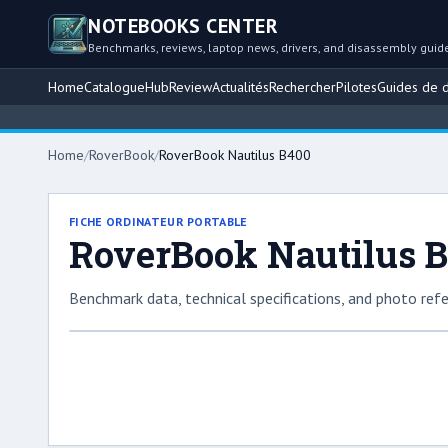
NOTEBOOKS CENTER
Benchmarks, reviews, laptop news, drivers, and disassembly guid
Home
Catalogue
Hub
Review
Actualités
Rechercher
Pilotes
Guides de 
B
Home
/
RoverBook
/
RoverBook Nautilus B400
FICHE ORDINATEUR PORTABLE
RoverBook Nautilus 
Benchmark data, technical specifications, and photo refe