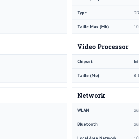
Type
DD
Taille Max (Mb)
10
Video Processor
Chipset
In
Taille (Mo)
8-
Network
WLAN
ou
Bluetooth
ou
Local Area Network
10