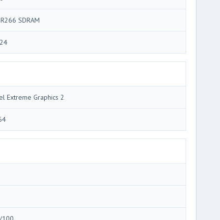
R266 SDRAM
24
tel Extreme Graphics 2
64
i
i
/100