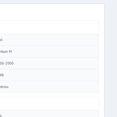
el
ntium M
00-2000
48
ntrino
6