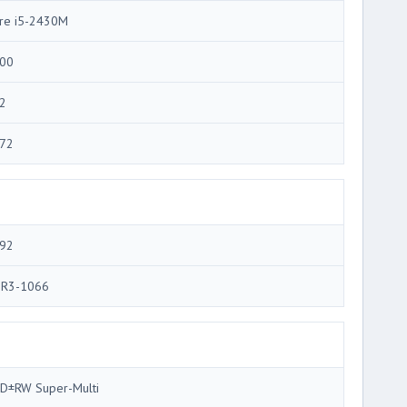
re i5-2430M
00
2
72
92
R3-1066
D±RW Super-Multi