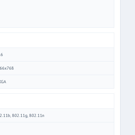
.6
66x768
XGA
2.11b, 802.11g, 802.11n
i