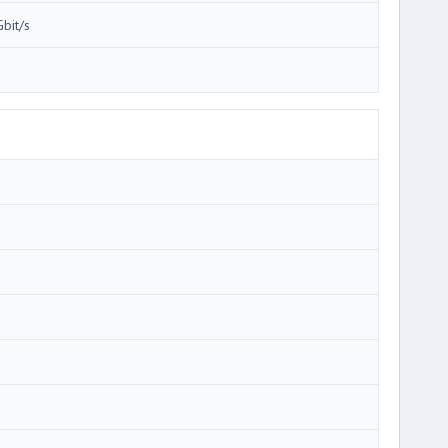
Gbit/s
i
i
i
i
i