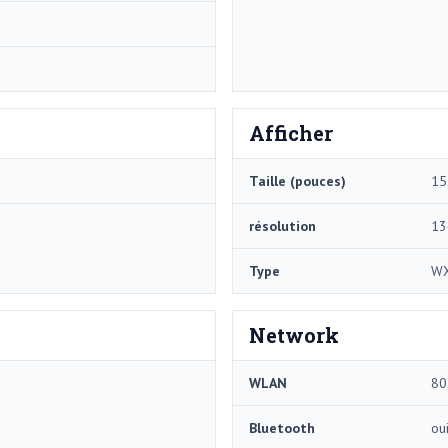
Afficher
Taille (pouces)
15
résolution
13
Type
W
Network
WLAN
80
Bluetooth
ou