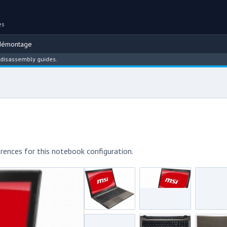
es
démontage
embly guides.
rences for this notebook configuration.