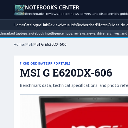
NOTEBOOKS CENTER
Benchmarks, reviews, laptop news, drivers, and disassembly guid
Home
Catalogue
Hub
Review
Actualités
Rechercher
Pilotes
Guides de 
laptops, notebook intelligence hubs, reviews, news, driver archives, and disass
Home
/
MSI
/
MSI G E620DX-606
FICHE ORDINATEUR PORTABLE
MSI G E620DX-606
Benchmark data, technical specifications, and photo refe