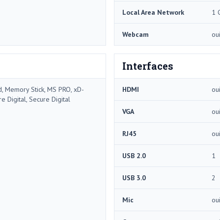
Local Area Network
1 
Webcam
ou
Interfaces
d, Memory Stick, MS PRO, xD-
HDMI
ou
e Digital, Secure Digital
VGA
ou
RJ45
ou
USB 2.0
1
USB 3.0
2
Mic
ou