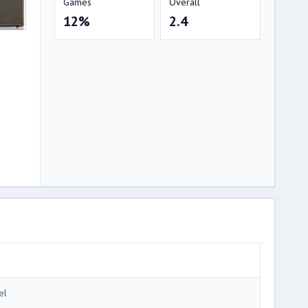
Games
Overall
12%
2.4
el