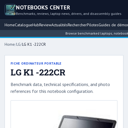
NOTEBOOKS CENTER
Benchmarks, reviews, laptop news, drivers, and disassembly guides
Home
Catalogue
Hub
Review
Actualités
Rechercher
Pilotes
Guides de démo
Browse benchmarked laptops, notebook int
Home
/
LG
/
LG K1 -222CR
FICHE ORDINATEUR PORTABLE
LG K1 -222CR
Benchmark data, technical specifications, and photo
references for this notebook configuration.