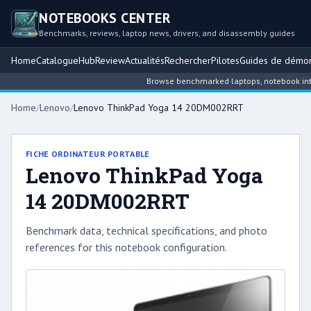
NOTEBOOKS CENTER
Benchmarks, reviews, laptop news, drivers, and disassembly guides
Home
Catalogue
Hub
Review
Actualités
Rechercher
Pilotes
Guides de démo
Browse benchmarked laptops, notebook intelli
Home
/
Lenovo
/
Lenovo ThinkPad Yoga 14 20DM002RRT
FICHE ORDINATEUR PORTABLE
Lenovo ThinkPad Yoga
14 20DM002RRT
Benchmark data, technical specifications, and photo
references for this notebook configuration.