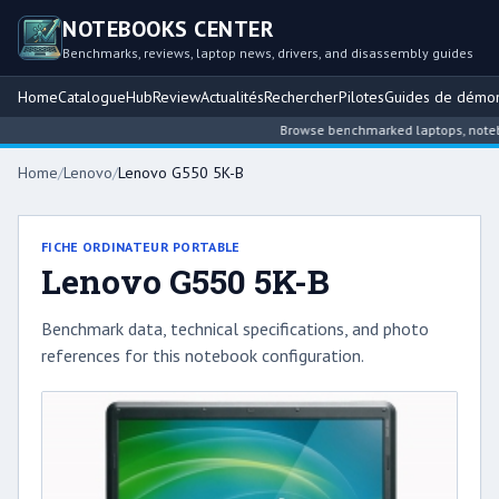
NOTEBOOKS CENTER
Benchmarks, reviews, laptop news, drivers, and disassembly guides
Home
Catalogue
Hub
Review
Actualités
Rechercher
Pilotes
Guides de démo
Browse benchmarked laptops, notebook
Home
/
Lenovo
/
Lenovo G550 5K-B
FICHE ORDINATEUR PORTABLE
Lenovo G550 5K-B
Benchmark data, technical specifications, and photo
references for this notebook configuration.