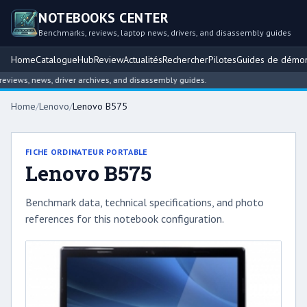
NOTEBOOKS CENTER
Benchmarks, reviews, laptop news, drivers, and disassembly guides
Home
Catalogue
Hub
Review
Actualités
Rechercher
Pilotes
Guides de démo
iews, news, driver archives, and disassembly guides.
Home
/
Lenovo
/
Lenovo B575
FICHE ORDINATEUR PORTABLE
Lenovo B575
Benchmark data, technical specifications, and photo
references for this notebook configuration.