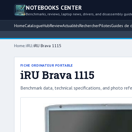
NOTEBOOKS CENTER
Benchmarks, reviews, laptop news, drivers, and disassembly guid
Home
Catalogue
Hub
Review
Actualités
Rechercher
Pilotes
Guides de 
Home
/
iRU
/
iRU Brava 1115
FICHE ORDINATEUR PORTABLE
iRU Brava 1115
Benchmark data, technical specifications, and photo refe