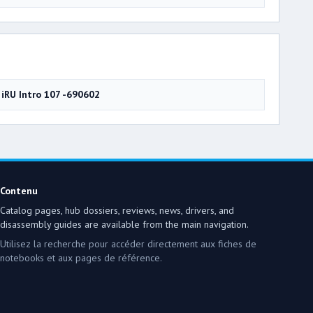
iRU Intro 107 -690602
Contenu
Catalog pages, hub dossiers, reviews, news, drivers, and
disassembly guides are available from the main navigation.
Utilisez la recherche pour accéder directement aux fiches de
notebooks et aux pages de référence.