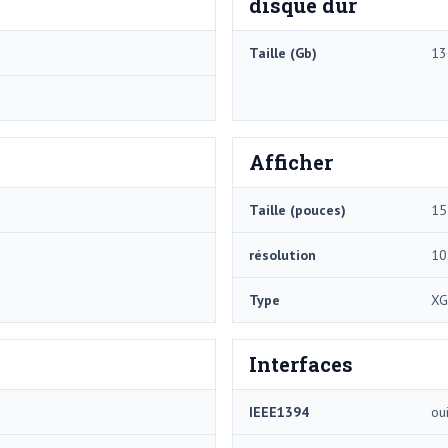
disque dur
Taille (Gb)
13
Afficher
Taille (pouces)
15
résolution
10
Type
XG
Interfaces
IEEE1394
ou