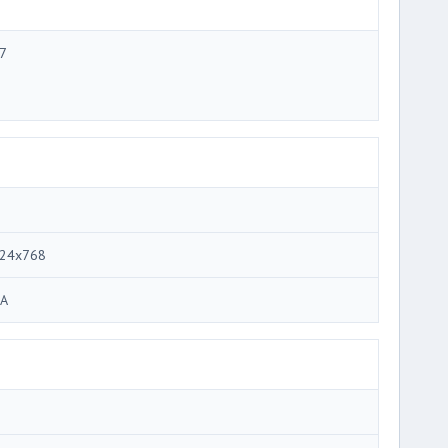
7
24x768
A
i