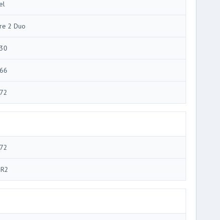
el
re 2 Duo
30
66
72
72
R2