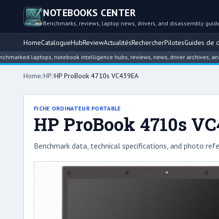
NOTEBOOKS CENTER
Benchmarks, reviews, laptop news, drivers, and disassembly guid
Home
Catalogue
Hub
Review
Actualités
Rechercher
Pilotes
Guides de 
d laptops, notebook intelligence hubs, reviews, news, driver archives, and disa
Home
/
HP
/
HP ProBook 4710s VC439EA
FICHE ORDINATEUR PORTABLE
HP ProBook 4710s V
Benchmark data, technical specifications, and photo refe