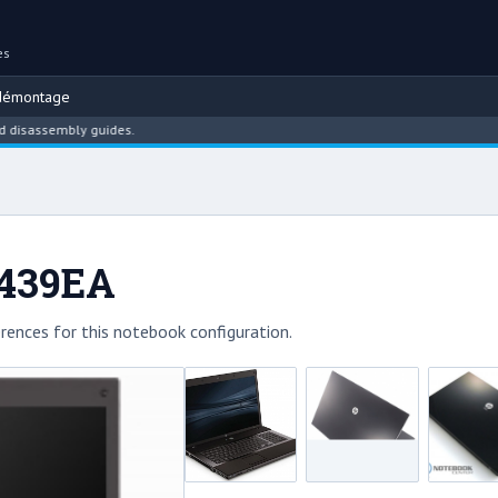
es
démontage
ssembly guides.
C439EA
rences for this notebook configuration.