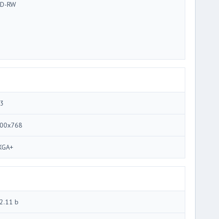
D-RW
.3
00x768
XGA+
2.11 b