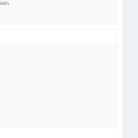
Gbit/s
i
i
i
i
i
i