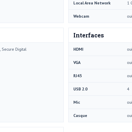
Local Area Network
1 
Webcam
ou
Interfaces
 Secure Digital
HDMI
ou
VGA
ou
RJ45
ou
USB 2.0
4
Mic
ou
Casque
ou