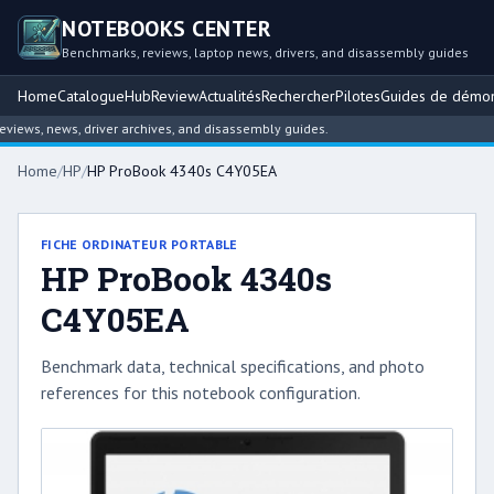
NOTEBOOKS CENTER
Benchmarks, reviews, laptop news, drivers, and disassembly guides
Home
Catalogue
Hub
Review
Actualités
Rechercher
Pilotes
Guides de démo
ews, news, driver archives, and disassembly guides.
Home
/
HP
/
HP ProBook 4340s C4Y05EA
FICHE ORDINATEUR PORTABLE
HP ProBook 4340s
C4Y05EA
Benchmark data, technical specifications, and photo
references for this notebook configuration.