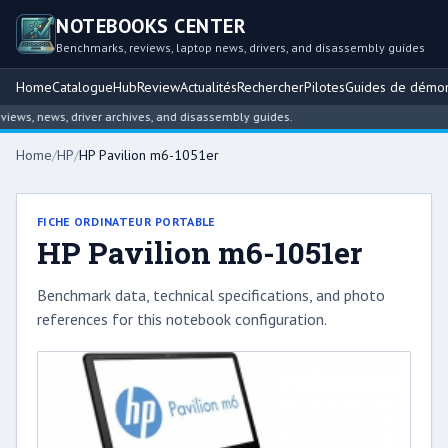
NOTEBOOKS CENTER
Benchmarks, reviews, laptop news, drivers, and disassembly guides
Home
Catalogue
Hub
Review
Actualités
Rechercher
Pilotes
Guides de démo
ws, news, driver archives, and disassembly guides.
Home
/
HP
/
HP Pavilion m6-1051er
FICHE ORDINATEUR PORTABLE
HP Pavilion m6-1051er
Benchmark data, technical specifications, and photo
references for this notebook configuration.