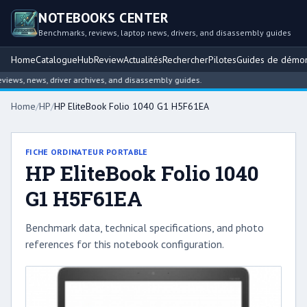
NOTEBOOKS CENTER
Benchmarks, reviews, laptop news, drivers, and disassembly guides
Home
Catalogue
Hub
Review
Actualités
Rechercher
Pilotes
Guides de démo
ws, news, driver archives, and disassembly guides.
Home
/
HP
/
HP EliteBook Folio 1040 G1 H5F61EA
FICHE ORDINATEUR PORTABLE
HP EliteBook Folio 1040
G1 H5F61EA
Benchmark data, technical specifications, and photo
references for this notebook configuration.