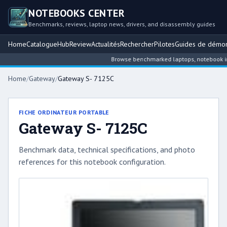
NOTEBOOKS CENTER
Benchmarks, reviews, laptop news, drivers, and disassembly guides
Home
Catalogue
Hub
Review
Actualités
Rechercher
Pilotes
Guides de démo
Browse benchmarked laptops, notebook intel
Home
/
Gateway
/
Gateway S- 7125C
FICHE ORDINATEUR PORTABLE
Gateway S- 7125C
Benchmark data, technical specifications, and photo
references for this notebook configuration.