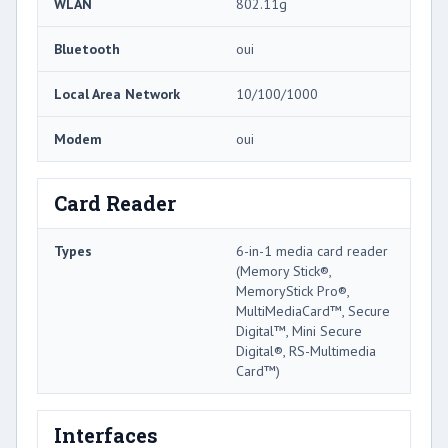
WLAN
802.11g
Bluetooth
oui
Local Area Network
10/100/1000
Modem
oui
Card Reader
Types
6-in-1 media card reader
(Memory Stick®,
MemoryStick Pro®,
MultiMediaCard™, Secure
Digital™, Mini Secure
Digital®, RS-Multimedia
Card™)
Interfaces