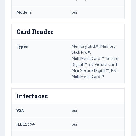
Modem
oui
Card Reader
Types
Memory Stick®, Memory
Stick Pro®,
MultiMediaCard™, Secure
Digital™, xD Picture Card,
Mini Secure Digital™, RS-
MultiMediaCard™
Interfaces
VGA
oui
IEEE1394
oui