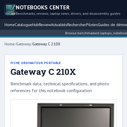
NOTEBOOKS CENTER
Benchmarks, reviews, laptop news, drivers, and disassembly guides
Home
Catalogue
Hub
Review
Actualités
Rechercher
Pilotes
Guides de démo
Browse benchmarked laptops, notebook int
Home
/
Gateway
/
Gateway C 210X
FICHE ORDINATEUR PORTABLE
Gateway C 210X
Benchmark data, technical specifications, and photo
references for this notebook configuration.