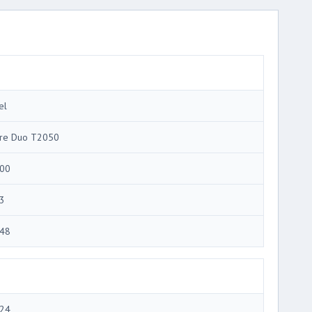
el
re Duo T2050
00
3
48
24