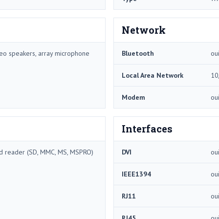
Network
eo speakers, array microphone
Bluetooth
ou
Local Area Network
10
Modem
ou
Interfaces
rd reader (SD, MMC, MS, MSPRO)
DVI
ou
IEEE1394
ou
RJ11
ou
RJ45
ou