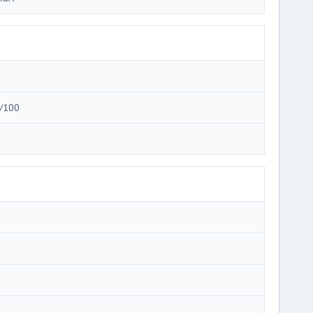
i
/100
i
i
i
i
i