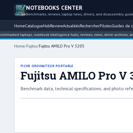
NOTEBOOKS CENTER
Benchmarks, reviews, laptop news, drivers, and disassembly guid
Home
Catalogue
Hub
Review
Actualités
Rechercher
Pilotes
Guides de 
ed laptops, notebook intelligence hubs, reviews, news, driver archives, and dis
Home
/
Fujitsu
/
Fujitsu AMILO Pro V 3205
FICHE ORDINATEUR PORTABLE
Fujitsu AMILO Pro V 
Benchmark data, technical specifications, and photo refe