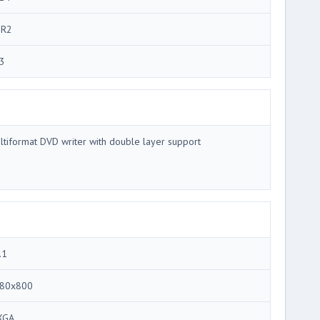
R2
3
ltiformat DVD writer with double layer support
.1
80x800
XGA