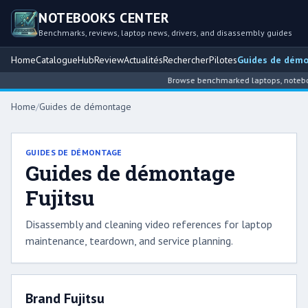
NOTEBOOKS CENTER
Benchmarks, reviews, laptop news, drivers, and disassembly guides
Home
Catalogue
Hub
Review
Actualités
Rechercher
Pilotes
Guides de dém
Browse benchmarked laptops, notebook 
Home
/
Guides de démontage
GUIDES DE DÉMONTAGE
Guides de démontage
Fujitsu
Disassembly and cleaning video references for laptop
maintenance, teardown, and service planning.
Brand Fujitsu