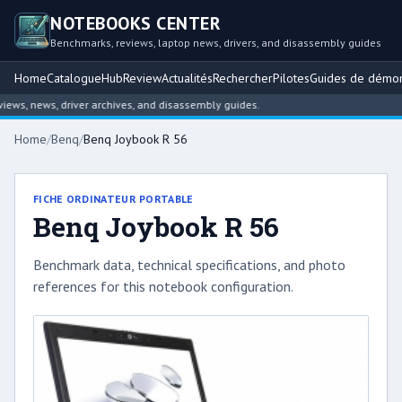
NOTEBOOKS CENTER
Benchmarks, reviews, laptop news, drivers, and disassembly guides
Home
Catalogue
Hub
Review
Actualités
Rechercher
Pilotes
Guides de démo
s, news, driver archives, and disassembly guides.
Home
/
Benq
/
Benq Joybook R 56
FICHE ORDINATEUR PORTABLE
Benq Joybook R 56
Benchmark data, technical specifications, and photo
references for this notebook configuration.