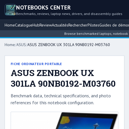
NOTEBOOKS CENTER
Benchmarks, reviews, laptop news, drivers, and disassembly guides
Home
Catalogue
Hub
Review
Actualités
Rechercher
Pilotes
Guides de démo
Browse benchmarked laptops, notebook inte
Home
/
ASUS
/
ASUS ZENBOOK UX 301LA 90NB0192-M03760
FICHE ORDINATEUR PORTABLE
ASUS ZENBOOK UX
301LA 90NB0192-M03760
Benchmark data, technical specifications, and photo
references for this notebook configuration.