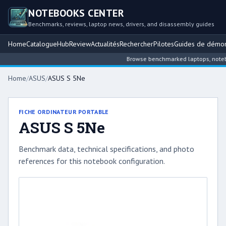
NOTEBOOKS CENTER
Benchmarks, reviews, laptop news, drivers, and disassembly guides
Home
Catalogue
Hub
Review
Actualités
Rechercher
Pilotes
Guides de démo
Browse benchmarked laptops, notebook
Home
/
ASUS
/
ASUS S 5Ne
FICHE ORDINATEUR PORTABLE
ASUS S 5Ne
Benchmark data, technical specifications, and photo
references for this notebook configuration.