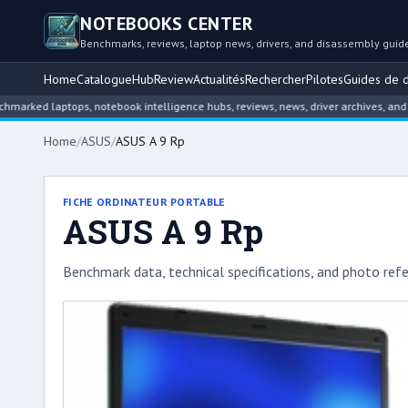
NOTEBOOKS CENTER
Benchmarks, reviews, laptop news, drivers, and disassembly guid
Home
Catalogue
Hub
Review
Actualités
Rechercher
Pilotes
Guides de 
laptops, notebook intelligence hubs, reviews, news, driver archives, and disass
Home
/
ASUS
/
ASUS A 9 Rp
FICHE ORDINATEUR PORTABLE
ASUS A 9 Rp
Benchmark data, technical specifications, and photo refe