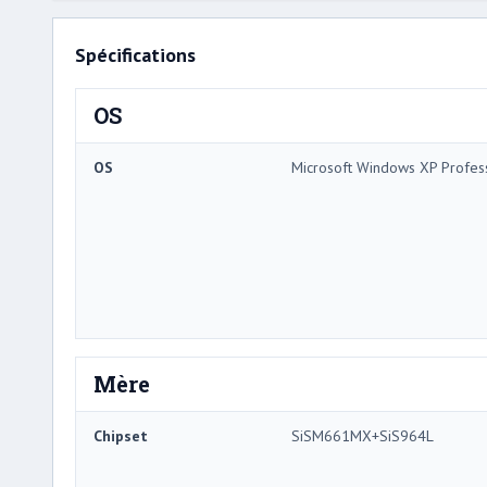
Spécifications
OS
OS
Microsoft Windows XP Profes
Mère
Chipset
SiSM661MX+SiS964L