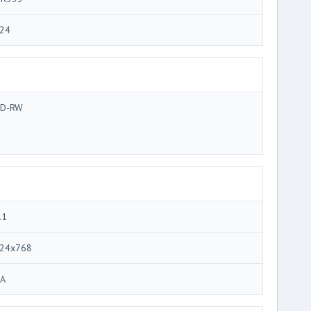
24
D-RW
.1
24x768
A