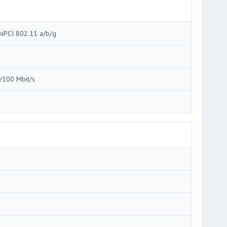
niPCI 802.11 a/b/g
i
/100 Mbit/s
i