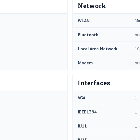
Network
WLAN
Mi
Bluetooth
ou
Local Area Network
10
Modem
ou
Interfaces
VGA
1
IEEE1394
1
RJ11
1
RJ45
1