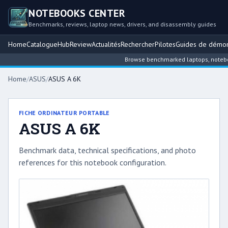
NOTEBOOKS CENTER
Benchmarks, reviews, laptop news, drivers, and disassembly guides
Home
Catalogue
Hub
Review
Actualités
Rechercher
Pilotes
Guides de démo
Browse benchmarked laptops, notebook i
Home
/
ASUS
/
ASUS A 6K
FICHE ORDINATEUR PORTABLE
ASUS A 6K
Benchmark data, technical specifications, and photo
references for this notebook configuration.