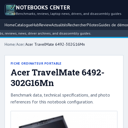
NOTEBOOKS CENTER
Benchmarks, reviews, laptop news, drivers, and disassembly guides
Home
Catalogue
Hub
Review
Actualités
Rechercher
Pilotes
Guides de démo
reviews, news, driver archives, and disassembly guides.
Home
/
Acer
/
Acer TravelMate 6492-302G16Mn
FICHE ORDINATEUR PORTABLE
Acer TravelMate 6492-
302G16Mn
Benchmark data, technical specifications, and photo
references for this notebook configuration.