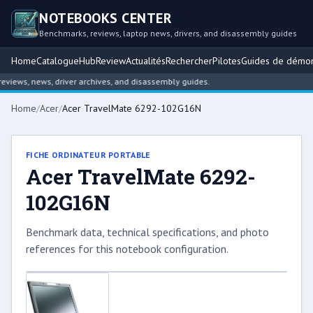
NOTEBOOKS CENTER
Benchmarks, reviews, laptop news, drivers, and disassembly guides
Home
Catalogue
Hub
Review
Actualités
Rechercher
Pilotes
Guides de démo
iews, news, driver archives, and disassembly guides.
Home
/
Acer
/
Acer TravelMate 6292-102G16N
FICHE ORDINATEUR PORTABLE
Acer TravelMate 6292-
102G16N
Benchmark data, technical specifications, and photo
references for this notebook configuration.