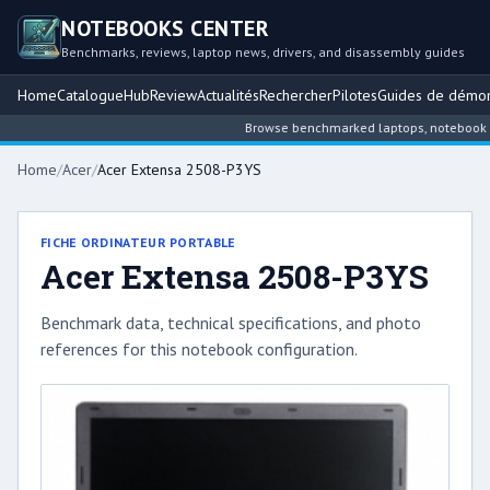
NOTEBOOKS CENTER
Benchmarks, reviews, laptop news, drivers, and disassembly guides
Home
Catalogue
Hub
Review
Actualités
Rechercher
Pilotes
Guides de démo
Browse benchmarked laptops, notebook inte
Home
/
Acer
/
Acer Extensa 2508-P3YS
FICHE ORDINATEUR PORTABLE
Acer Extensa 2508-P3YS
Benchmark data, technical specifications, and photo
references for this notebook configuration.