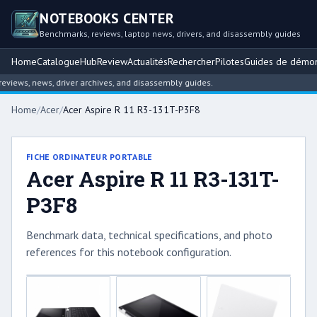
NOTEBOOKS CENTER
Benchmarks, reviews, laptop news, drivers, and disassembly guides
Home
Catalogue
Hub
Review
Actualités
Rechercher
Pilotes
Guides de démo
iews, news, driver archives, and disassembly guides.
Home
/
Acer
/
Acer Aspire R 11 R3-131T-P3F8
FICHE ORDINATEUR PORTABLE
Acer Aspire R 11 R3-131T-
P3F8
Benchmark data, technical specifications, and photo
references for this notebook configuration.