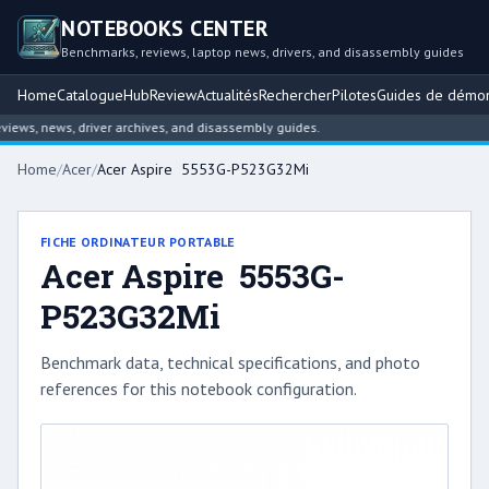
NOTEBOOKS CENTER
Benchmarks, reviews, laptop news, drivers, and disassembly guides
Home
Catalogue
Hub
Review
Actualités
Rechercher
Pilotes
Guides de démo
ws, news, driver archives, and disassembly guides.
Home
/
Acer
/
Acer Aspire 5553G-P523G32Mi
FICHE ORDINATEUR PORTABLE
Acer Aspire 5553G-
P523G32Mi
Benchmark data, technical specifications, and photo
references for this notebook configuration.