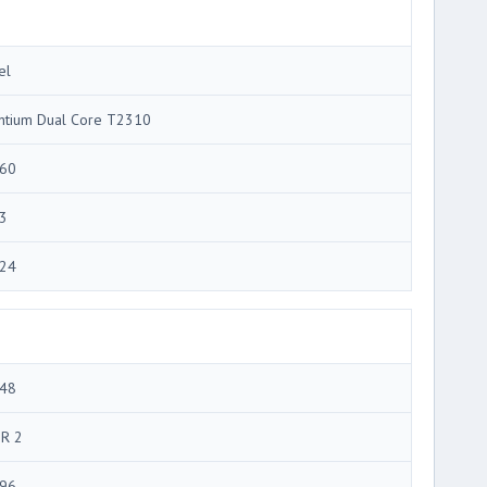
el
ntium Dual Core T2310
60
3
24
48
R 2
96