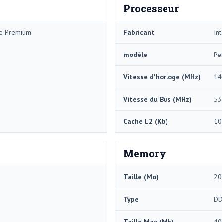
Processeur
me Premium
Fabricant
Int
modèle
Pe
Vitesse d'horloge (MHz)
14
Vitesse du Bus (MHz)
53
Cache L2 (Kb)
10
Memory
Taille (Mo)
20
Type
DD
Taille Max (Mb)
40