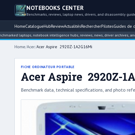
NOTEBOOKS CENTER
Benchmarks, reviews, laptop news, drivers, and disassembly guid
Home
Catalogue
Hub
Review
Actualités
Rechercher
Pilotes
Guides de 
laptops, notebook intelligence hubs, reviews, news, driver archives, and disass
Home
/
Acer
/
Acer Aspire 2920Z-1A2G16Mi
FICHE ORDINATEUR PORTABLE
Acer Aspire 2920Z-1
Benchmark data, technical specifications, and photo refe