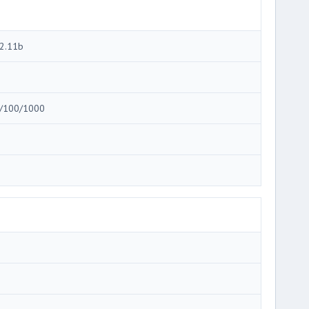
2.11b
i
/100/1000
i
i
i
i