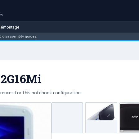
es
démontage
embly guides.
A2G16Mi
rences for this notebook configuration.