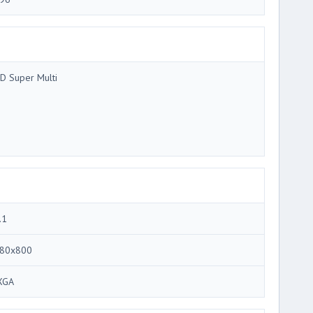
D Super Multi
.1
80x800
XGA